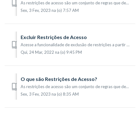
As restrições de acesso são um conjunto de regras que definem quais registros serão visualizados pelo usuário. As definições podem ser feitas em Fontes RSS,...
Sex, 3 Fev, 2023 na (o) 7:57 AM
Excluir Restrições de Acesso
Acesse a funcionalidade de exclusão de restrições a partir do menu Configurações (1) > Restrições de Acesso (2). Na tela que será mostrada, com listag...
Qui, 24 Mar, 2022 na (o) 9:45 PM
O que são Restrições de Acesso?
As restrições de acesso são um conjunto de regras que definem quais registros serão visualizados pelo usuário. As definições podem ser feitas em Fontes RSS,...
Sex, 3 Fev, 2023 na (o) 8:35 AM