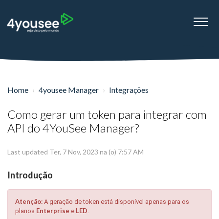
Home
4yousee Manager
Integrações
Como gerar um token para integrar com
API do 4YouSee Manager?
Last updated Ter, 7 Nov, 2023 na (o) 7:57 AM
Introdução
Atenção:
A geração de token está disponível apenas para os
Enterprise
LED
planos
e
.