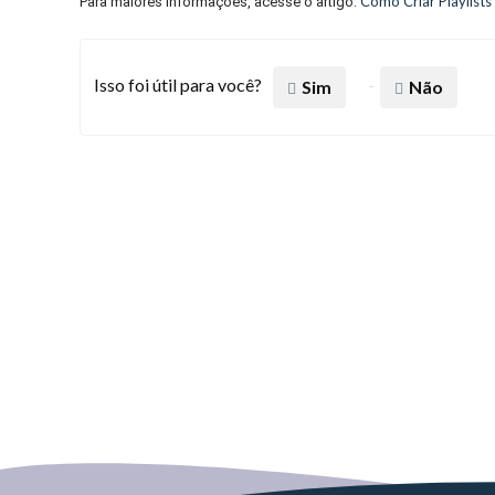
Como Criar Playlists
Para maiores informações, acesse o artigo:
Isso foi útil para você?
Sim
Não