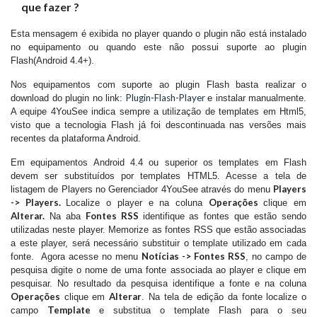
que fazer ?
Esta mensagem é exibida no player quando o plugin não está instalado
no equipamento ou quando este não possui suporte ao plugin
Flash(Android 4.4+).
Nos equipamentos com suporte ao plugin Flash basta realizar o
Plugin-Flash-Player
download do plugin no link:
e instalar manualmente.
A equipe 4YouSee indica sempre a utilização de templates em Html5,
visto que a tecnologia Flash já foi descontinuada nas versões mais
recentes da plataforma Android.
Em equipamentos Android 4.4 ou superior os templates em Flash
devem ser substituídos por templates HTML5. Acesse a tela de
Players
listagem de Players no Gerenciador 4YouSee através do menu
-> Players.
Operações
Localize o player e na coluna
clique em
Alterar.
Fontes RSS
Na aba
identifique as fontes que estão sendo
utilizadas neste player. Memorize as fontes RSS que estão associadas
a este player, será necessário substituir o template utilizado em cada
Notícias -> Fontes RSS
fonte. Agora acesse no menu
, no campo de
pesquisa digite o nome de uma fonte associada ao player e clique em
pesquisar. No resultado da pesquisa identifique a fonte e na coluna
Operações
Alterar
clique em
. Na tela de edição da fonte localize o
Template
campo
e substitua o template Flash para o seu