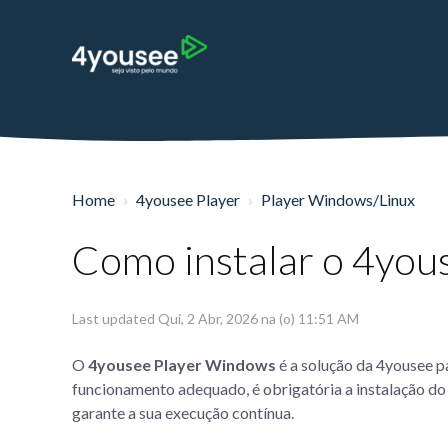
Home
4yousee Player
Player Windows/Linux
Como instalar o 4you
Last updated Qui, 2 Abr, 2026 na (o) 11:51 AM
O
4yousee Player Windows
é a solução da 4yousee pa
funcionamento adequado, é obrigatória a instalação d
garante a sua execução contínua.