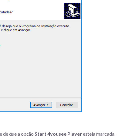
se de que a opção
Start 4yousee Player
esteja marcada.