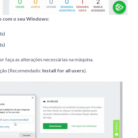
do com o seu Windows:
ts)
ts)
dor faça as alterações necessárias na máquina.
alação (Recomendado:
Install for all users
).